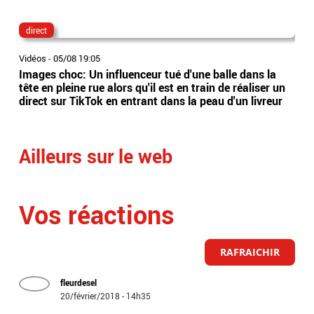
direct
lau
Vidéos
-
05/08 19:05
Vidé
Images choc: Un influenceur tué d'une balle dans la
Nou
tête en pleine rue alors qu'il est en train de réaliser un
le 
direct sur TikTok en entrant dans la peau d'un livreur
Lec
Ailleurs sur le web
Vos réactions
RAFRAICHIR
fleurdesel
20/février/2018 - 14h35