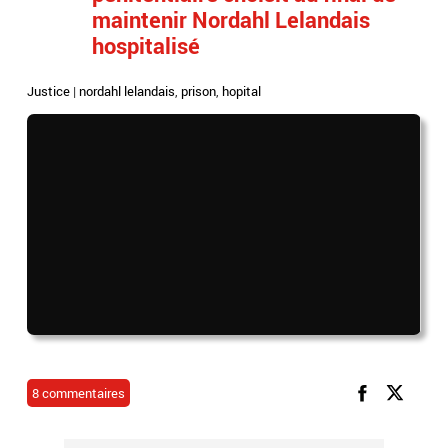
maintenir Nordahl Lelandais
hospitalisé
Justice
|
nordahl lelandais
,
prison
,
hopital
8 commentaires