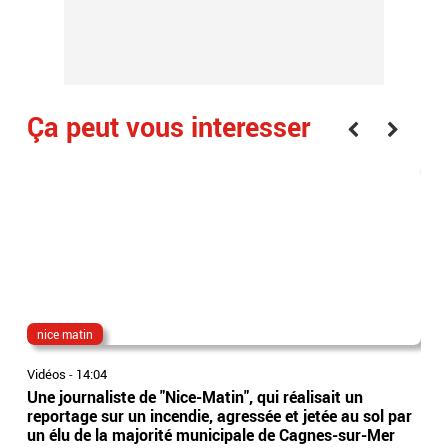
Ça peut vous interesser
nice matin
Ho
Vidéos
-
14:04
Vidé
Une journaliste de "Nice-Matin", qui réalisait un
Vic
reportage sur un incendie, agressée et jetée au sol par
app
un élu de la majorité municipale de Cagnes-sur-Mer
fem