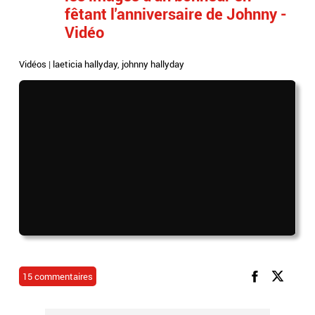
fêtant l'anniversaire de Johnny -
Vidéo
Vidéos
|
laeticia hallyday
,
johnny hallyday
15 commentaires