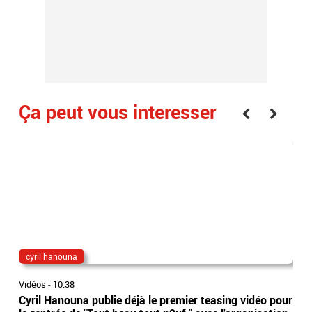
Ça peut vous interesser
cyril hanouna
Bo
Vidéos
-
10:38
Vidé
Cyril Hanouna publie déjà le premier teasing vidéo pour
L’A