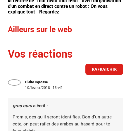
la rentrée de "Tout beau tout n9uf " avec l'organisation
d’o
d'un combat en direct contre un robot : On vous
737
explique tout - Regardez
leu
Ailleurs sur le web
Vos réactions
RAFRAICHIR
Claire Ogrosse
10/février/2018 - 13h41
gros ours
a écrit :
Promis, des qu'il seront identifies. Bon d'un autre
cote, on peut rafler des arabes au hasard pour te
faire plaisir.