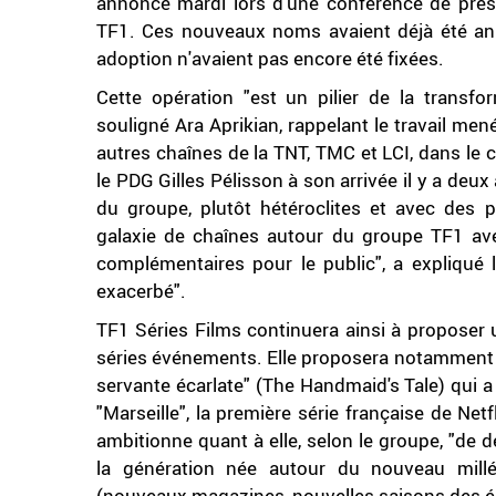
annoncé mardi lors d'une conférence de press
TF1. Ces nouveaux noms avaient déjà été ann
adoption n'avaient pas encore été fixées.
Cette opération "est un pilier de la transf
souligné Ara Aprikian, rappelant le travail m
autres chaînes de la TNT, TMC et LCI, dans le c
le PDG Gilles Pélisson à son arrivée il y a deu
du groupe, plutôt hétéroclites et avec des p
galaxie de chaînes autour du groupe TF1 avec
complémentaires pour le public", a expliqué 
exacerbé".
TF1 Séries Films continuera ainsi à proposer u
séries événements. Elle proposera notamment (e
servante écarlate" (The Handmaid's Tale) qui a 
"Marseille", la première série française de Net
ambitionne quant à elle, selon le groupe, "de d
la génération née autour du nouveau mill
(nouveaux magazines, nouvelles saisons des ém