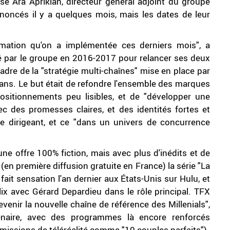
e Ara Aprikian, directeur général adjoint du groupe
oncés il y a quelques mois, mais les dates de leur
ormation qu'on a implémentée ces derniers mois", a
ené par le groupe en 2016-2017 pour relancer ses deux
adre de la "stratégie multi-chaînes" mise en place par
x ans. Le but était de refondre l'ensemble des marques
ositionnements peu lisibles, et de "développer une
 des promesses claires, et des identités fortes et
le dirigeant, et ce "dans un univers de concurrence
ne offre 100% fiction, mais avec plus d'inédits et de
n première diffusion gratuite en France) la série "La
fait sensation l'an dernier aux États-Unis sur Hulu, et
flix avec Gérard Depardieu dans le rôle principal. TFX
evenir la nouvelle chaîne de référence des Millenials",
énaire, avec des programmes là encore renforcés
issions de téléréalité comme "10 couples parfaits").