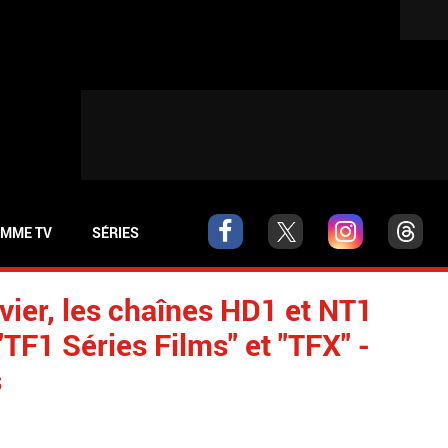
MME TV
SÉRIES
nvier, les chaînes HD1 et NT1
"TF1 Séries Films" et "TFX" -
s