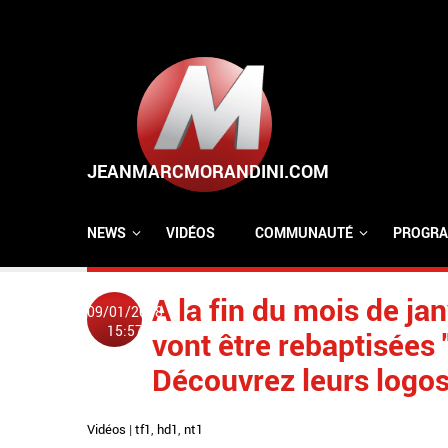
Aller au contenu principal
NEWS
VIDÉOS
COMMUNAUTÉ
PROGRA
A la fin du mois de ja
09/01/2018
15:57
vont être rebaptisées 
Découvrez leurs logo
Vidéos
|
tf1
,
hd1
,
nt1