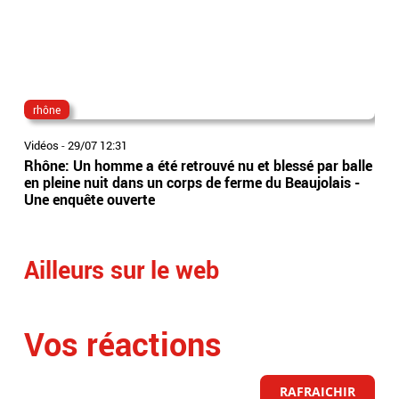
rhône
inc
Vidéos
-
29/07 12:31
Vidé
Rhône: Un homme a été retrouvé nu et blessé par balle
Inc
en pleine nuit dans un corps de ferme du Beaujolais -
ser
Une enquête ouverte
Tra
Ailleurs sur le web
Vos réactions
RAFRAICHIR