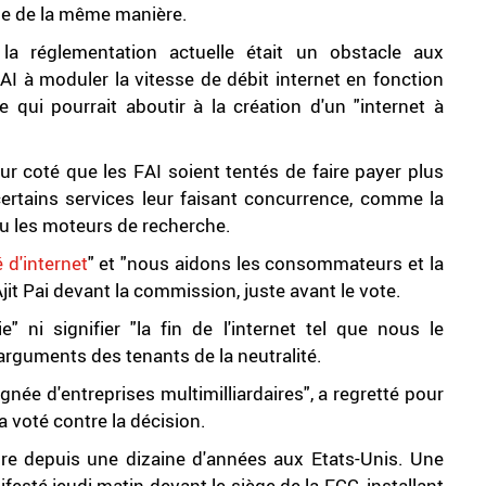
igne de la même manière.
a réglementation actuelle était un obstacle aux
AI à moduler la vitesse de débit internet en fonction
qui pourrait aboutir à la création d'un "internet à
eur coté que les FAI soient tentés de faire payer plus
ertains services leur faisant concurrence, comme la
u les moteurs de recherche.
é d'internet
" et "nous aidons les consommateurs et la
jit Pai devant la commission, juste avant le vote.
 ni signifier "la fin de l'internet tel que nous le
x arguments des tenants de la neutralité.
ignée d'entreprises multimilliardaires", a regretté pour
 voté contre la décision.
 dure depuis une dizaine d'années aux Etats-Unis. Une
esté jeudi matin devant le siège de la FCC, installant