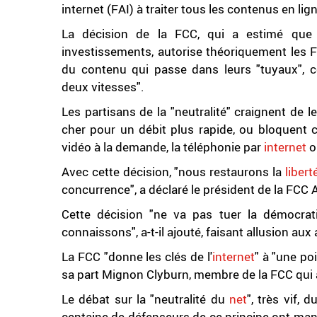
internet (FAI) à traiter tous les contenus en l
La décision de la FCC, qui a estimé que l
investissements, autorise théoriquement les F
du contenu qui passe dans leurs "tuyaux", ce 
deux vitesses".
Les partisans de la "neutralité" craignent de l
cher pour un débit plus rapide, ou bloquent c
vidéo à la demande, la téléphonie par
internet
o
Avec cette décision, "nous restaurons la
libert
concurrence", a déclaré le président de la FCC A
Cette décision "ne va pas tuer la démocratie"
connaissons", a-t-il ajouté, faisant allusion au
La FCC "donne les clés de l'
internet
" à "une po
sa part Mignon Clyburn, membre de la FCC qui a
Le débat sur la "neutralité du
net
", très vif,
centaine de défenseurs de ce principe ont manif