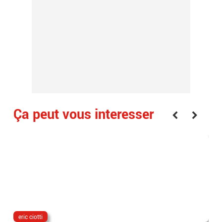
Ça peut vous interesser
eric ciotti
The