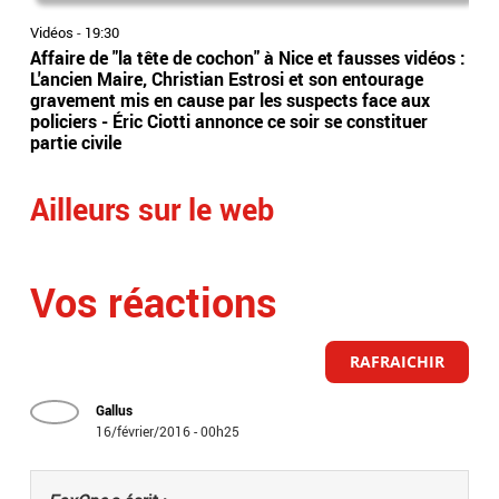
Vidéos
-
19:30
Vidé
Affaire de "la tête de cochon" à Nice et fausses vidéos :
"Th
L'ancien Maire, Christian Estrosi et son entourage
sur
gravement mis en cause par les suspects face aux
ave
policiers - Éric Ciotti annonce ce soir se constituer
dan
partie civile
Ailleurs sur le web
Vos réactions
RAFRAICHIR
Gallus
16/février/2016 - 00h25