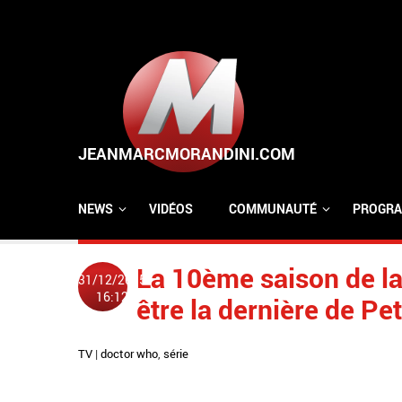
Aller au contenu principal
NEWS
VIDÉOS
COMMUNAUTÉ
PROGRA
La 10ème saison de la
31/12/2015
16:12
être la dernière de Pe
TV
|
doctor who
,
série