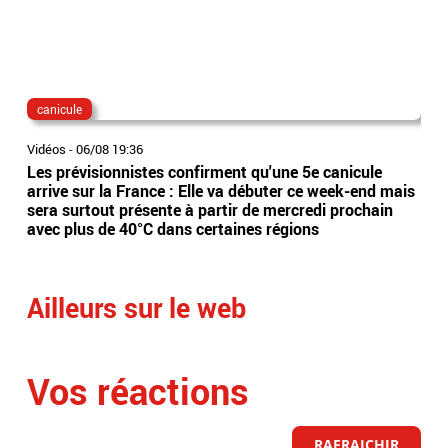
canicule
dis
Vidéos
-
06/08 19:36
Vidé
Les prévisionnistes confirment qu'une 5e canicule
Eta
arrive sur la France : Elle va débuter ce week-end mais
l’Es
sera surtout présente à partir de mercredi prochain
app
avec plus de 40°C dans certaines régions
sai
Ailleurs sur le web
Vos réactions
RAFRAICHIR