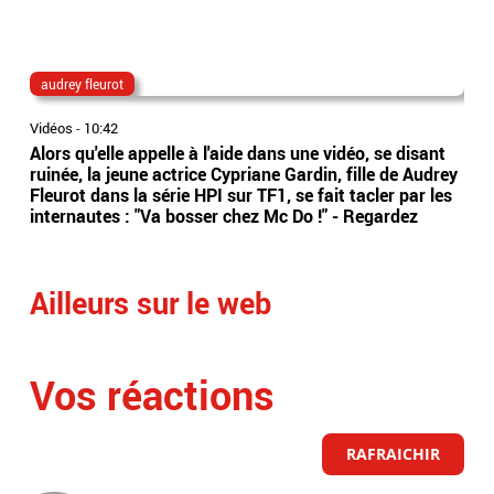
audrey fleurot
Ta
Vidéos
-
10:42
Vidé
Alors qu'elle appelle à l'aide dans une vidéo, se disant
La 
ruinée, la jeune actrice Cypriane Gardin, fille de Audrey
dan
Fleurot dans la série HPI sur TF1, se fait tacler par les
Bel
internautes : "Va bosser chez Mc Do !" - Regardez
Eti
Ailleurs sur le web
Vos réactions
RAFRAICHIR