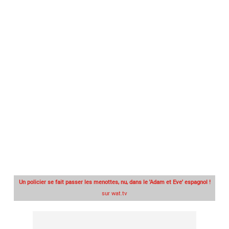
Un policier se fait passer les menottes, nu, dans le 'Adam et Eve' espagnol !
sur wat.tv