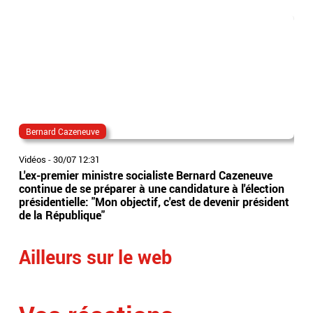
Bernard Cazeneuve
Be
Vidéos
-
30/07 12:31
Vidé
L'ex-premier ministre socialiste Bernard Cazeneuve
Un 
continue de se préparer à une candidature à l'élection
Fra
présidentielle: "Mon objectif, c'est de devenir président
publ
de la République"
dev
Ailleurs sur le web