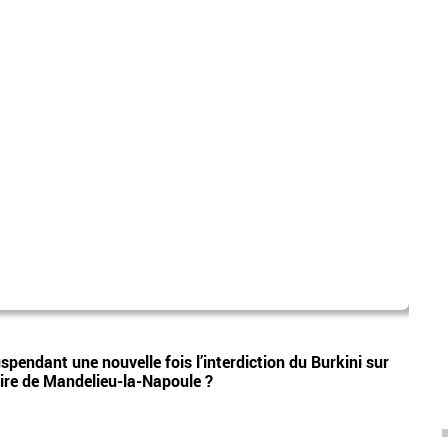
mete
Vidéos
uspendant une nouvelle fois l’interdiction du Burkini sur
EN DI
aire de Mandelieu-la-Napoule ?
vigil