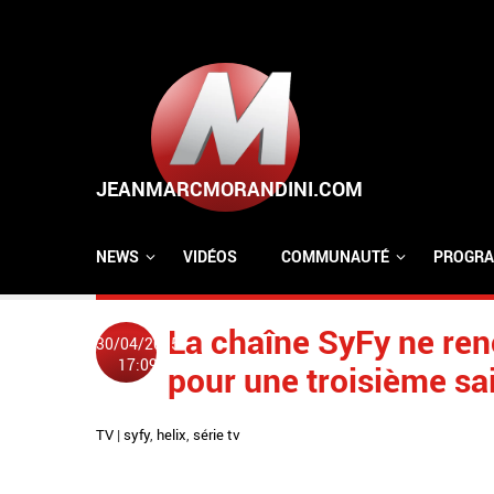
Aller au contenu principal
NEWS
VIDÉOS
COMMUNAUTÉ
PROGRA
La chaîne SyFy ne reno
30/04/2015
17:09
pour une troisième sa
TV
|
syfy
,
helix
,
série tv