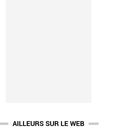
o
-
06:43
RECT - Météo : Les températures repartent à la hausse aujour
ance orange canicule, et ça ne va pas s'arranger dans les procha
AILLEURS SUR LE WEB