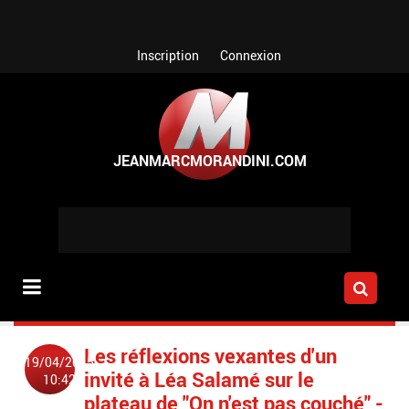
Aller au contenu principal
Inscription
Connexion
Les réflexions vexantes d'un
19/04/2015
invité à Léa Salamé sur le
10:42
plateau de "On n'est pas couché" -