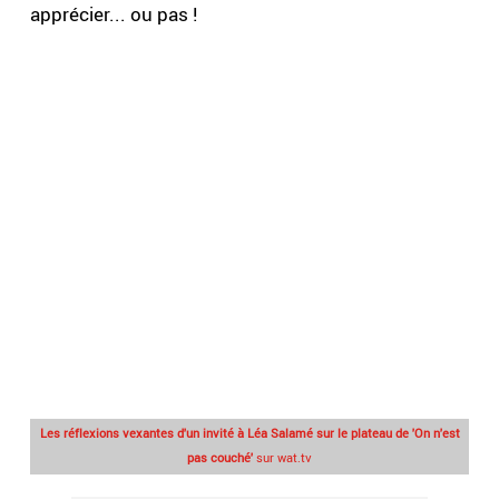
apprécier... ou pas !
Les réflexions vexantes d'un invité à Léa Salamé sur le plateau de 'On n'est
pas couché'
sur wat.tv