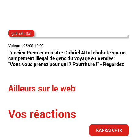
gabriel attal
Fra
Vidéos
-
05/08 12:01
Vidé
L’ancien Premier ministre Gabriel Attal chahuté sur un
Acc
campement illégal de gens du voyage en Vendée:
fem
"Vous vous prenez pour qui ? Pourriture !" - Regardez
sén
mett
Ailleurs sur le web
Vos réactions
RAFRAICHIR