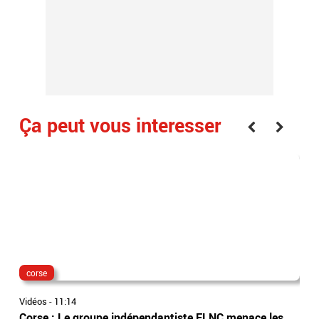
Ça peut vous interesser
corse
isè
Vidéos
-
11:14
Vidé
Corse : Le groupe indépendantiste FLNC menace les
Isè