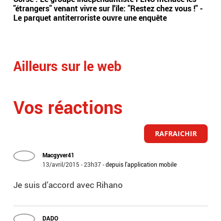
"étrangers" venant vivre sur l'île: "Restez chez vous !" -
sep
Le parquet antiterroriste ouvre une enquête
meu
Ailleurs sur le web
Vos réactions
RAFRAICHIR
Macgyver41
13/avril/2015 - 23h37
-
depuis l'application mobile
Je suis d'accord avec Rihano
DADO