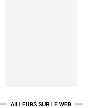
h Knafo
-
10:28
 Knafo annonce ce matin porter plainte contre le magazine Mar
le à charge contre elle, relayé par plusieurs cadres du RN
AILLEURS SUR LE WEB