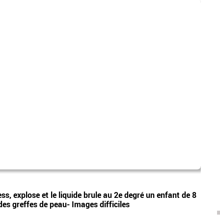
Sara
Vidéos
ess, explose et le liquide brule au 2e degré un enfant de 8
Sarah
r des greffes de peau- Images difficiles
artic