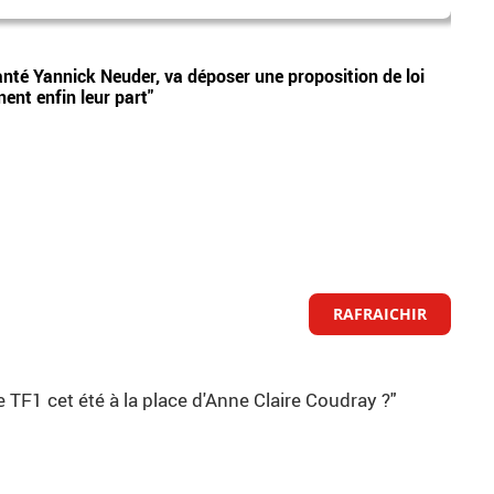
audi
Vidéos
anté Yannick Neuder, va déposer une proposition de loi
Audie
nent enfin leur part"
sur F
RAFRAICHIR
 TF1 cet été à la place d'Anne Claire Coudray ?"