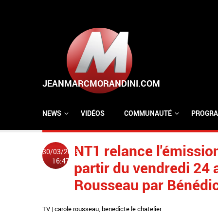
Aller au contenu principal
NEWS
VIDÉOS
COMMUNAUTÉ
PROGRA
NT1 relance l'émission
30/03/2015
16:47
partir du vendredi 24 
Rousseau par Bénédict
TV
|
carole rousseau
,
benedicte le chatelier