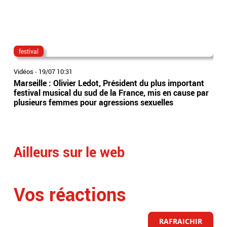
festival
cor
Vidéos
-
19/07 10:31
Vidé
Marseille : Olivier Ledot, Président du plus important
Cor
festival musical du sud de la France, mis en cause par
"étr
plusieurs femmes pour agressions sexuelles
Le 
Ailleurs sur le web
Vos réactions
RAFRAICHIR