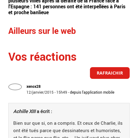
plusieurs villes après la défaite de la France face à
la 
l'Espagne : 141 personnes ont été interpellées à Paris
d'u
et proche banlieue
exp
Ailleurs sur le web
Vos réactions
RAFRAICHIR
xenox28
12/janvier/2015 - 15h49
-
depuis l'application mobile
Achille XIII
a écrit :
Bien sur que si, on a compris. Et ceux de Charlie, ils
ont été tués parce que dessinateurs et humoristes,
et le flic parce que flic, etc ... Un juif vaut plus cher