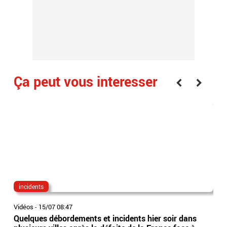
Ça peut vous interesser
incidents
cyr
Vidéos
-
15/07 08:47
Vidé
Quelques débordements et incidents hier soir dans
Cyr