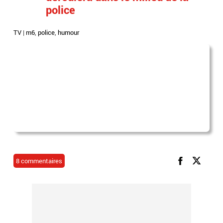
police
TV
|
m6
,
police
,
humour
8 commentaires