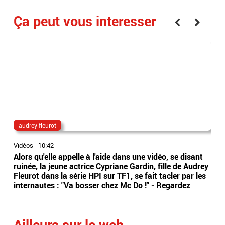
Ça peut vous interesser
audrey fleurot
Ta
Vidéos
-
10:42
Vidé
Alors qu'elle appelle à l'aide dans une vidéo, se disant
La 
ruinée, la jeune actrice Cypriane Gardin, fille de Audrey
dan
Fleurot dans la série HPI sur TF1, se fait tacler par les
Bel
internautes : "Va bosser chez Mc Do !" - Regardez
Eti
Ailleurs sur le web