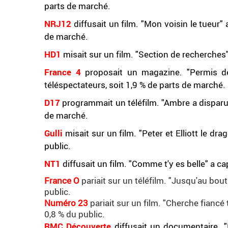
parts de marché.
NRJ12
diffusait un film. "Mon voisin le tueur"
de marché.
HD1
misait sur un film. "Section de recherches"
France 4
proposait un magazine. "Permis de 
téléspectateurs, soit 1,9 % de parts de marché.
D17
programmait un téléfilm. "Ambre a disparu"
de marché.
Gulli
misait sur un film. "Peter et Elliott le d
public.
NT1
diffusait un film. "Comme t'y es belle" a c
France O
pariait sur un téléfilm. "Jusqu'au bo
public.
Numéro 23
pariait sur un film. "Cherche fianc
0,8 % du public.
RMC Découverte
diffusait un documentaire. "