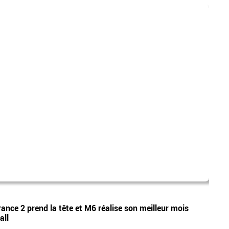
camp
Vidéos
rance 2 prend la tête et M6 réalise son meilleur mois
Audie
all
les 2