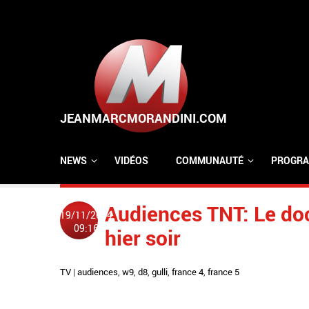
Aller au contenu principal
NEWS
VIDÉOS
COMMUNAUTÉ
PROGRA
Audiences TNT: Le do
19/11/2014
09:16
hier soir
TV
|
audiences
,
w9
,
d8
,
gulli
,
france 4
,
france 5