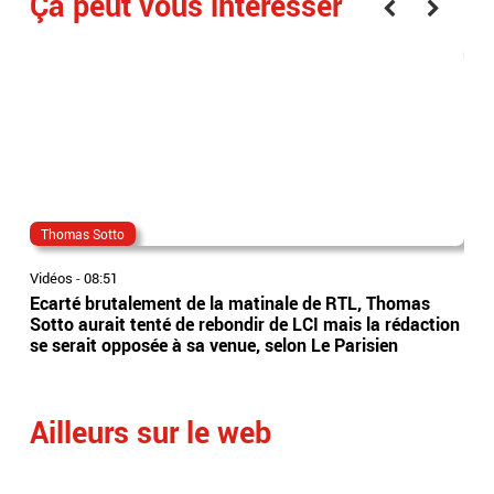
Ça peut vous interesser
Thomas Sotto
joe
Vidéos
-
08:51
Vidé
Ecarté brutalement de la matinale de RTL, Thomas
L’é
Sotto aurait tenté de rebondir de LCI mais la rédaction
en 
se serait opposée à sa venue, selon Le Parisien
fil
mét
Ailleurs sur le web