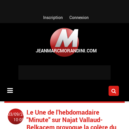
Aller au contenu principal
Inscription
Connexion
Le Une de l'hebdomadaire
03/09/2014
"Minute" sur Najat Vallaud-
10:05
Belkacem provoque la colère du