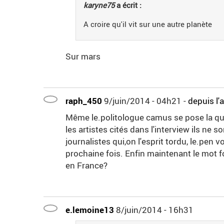
karyne75
a écrit :
A croire qu'il vit sur une autre planète
Sur mars
raph_450
9/juin/2014 - 04h21
-
depuis l'
Même le.politologue camus se pose la que
les artistes cités dans l'interview ils ne s
journalistes qui,on l'esprit tordu, le.pen v
prochaine fois. Enfin maintenant le mot fo
en France?
e.lemoine13
8/juin/2014 - 16h31