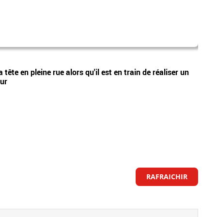
laure
Vidéos
tête en pleine rue alors qu'il est en train de réaliser un
Nouve
eur
Lecœu
RAFRAICHIR