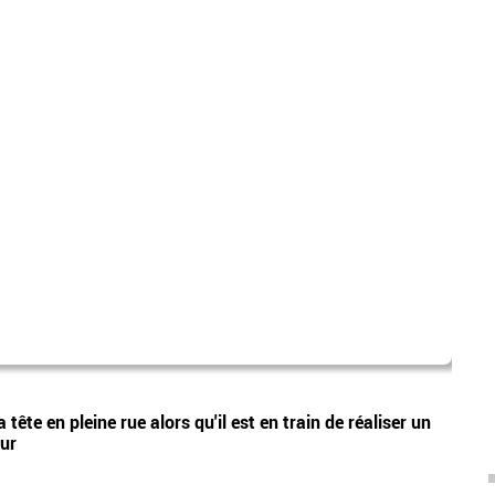
laure
Vidéos
tête en pleine rue alors qu'il est en train de réaliser un
Nouve
eur
Lecœu