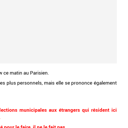
w ce matin au Parisien.
utres plus personnels, mais elle se prononce également
lections municipales aux étrangers qui résident ici
.
ur le faire, il ne le fait pas.