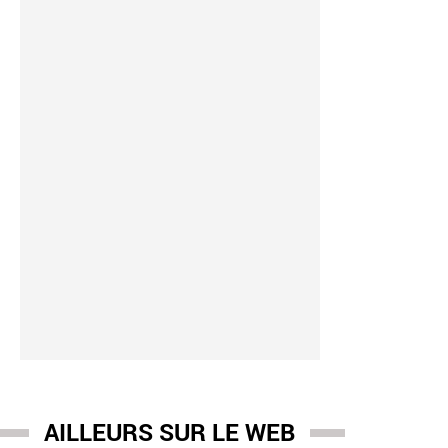
nce boccolini
-
05/08 17:03
auté: W9 lance une nouvelle émission en prime le 25 août, pré
vre: "Les tubes d’une vie" - Voici le concept
AILLEURS SUR LE WEB