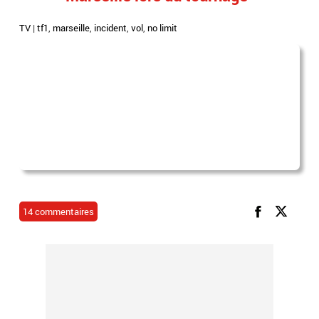
TV
|
tf1
,
marseille
,
incident
,
vol
,
no limit
14 commentaires