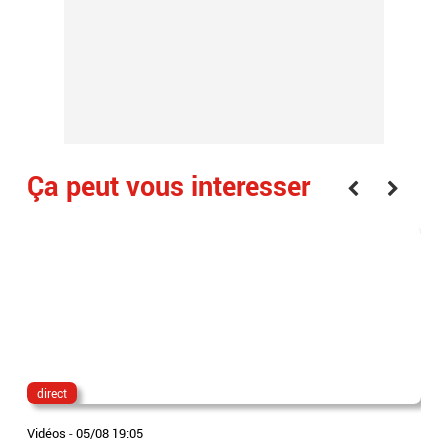
Ça peut vous interesser
direct
lau
Vidéos
-
05/08 19:05
Vidé