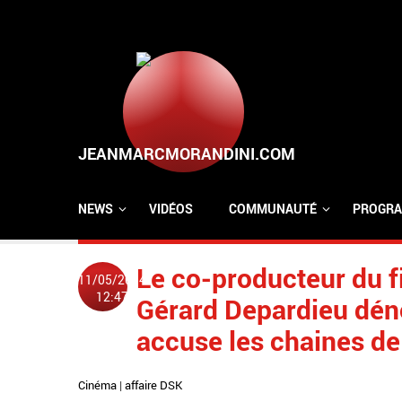
Aller au contenu principal
NEWS
VIDÉOS
COMMUNAUTÉ
PROGRA
Le co-producteur du f
11/05/2014
12:47
Gérard Depardieu déno
accuse les chaines de
Cinéma
|
affaire DSK