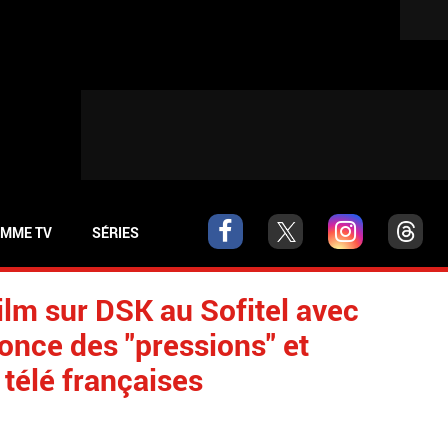
MME TV
SÉRIES
ilm sur DSK au Sofitel avec
nce des "pressions" et
 télé françaises