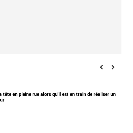
laure
Vidéos
tête en pleine rue alors qu'il est en train de réaliser un
Nouve
eur
Lecœu