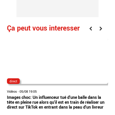
Ça peut vous interesser
direct
lau
Vidéos
-
05/08 19:05
Vidé
Images choc: Un influenceur tué d'une balle dans la
Nou
tête en pleine rue alors qu'il est en train de réaliser un
le 
direct sur TikTok en entrant dans la peau d'un livreur
Lec