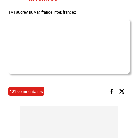
TV
|
audrey pulvar
,
france inter
,
france2
131 commentaires