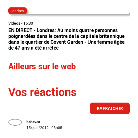
londres
Did
Vidéos
-
16:30
Vidé
EN DIRECT - Londres: Au moins quatre personnes
L’é
poignardées dans le centre de la capitale britannique
197
dans le quartier de Covent Garden - Une femme âgée
déc
de 47 ans a été arrêtée
Ailleurs sur le web
Vos réactions
RAFRAICHIR
babevea
15/juin/2012 - 08h05