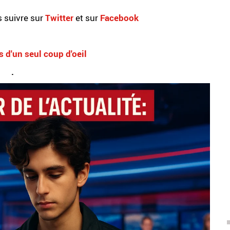
 suivre sur
Twitter
et sur
Facebook
s d'un seul coup d'oeil
.