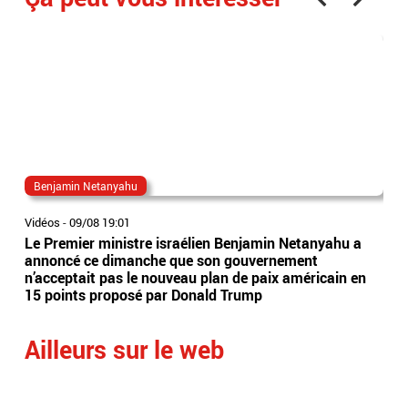
Benjamin Netanyahu
acc
Vidéos
-
09/08 19:01
Vidé
Le Premier ministre israélien Benjamin Netanyahu a
Un 
annoncé ce dimanche que son gouvernement
ent
n’acceptait pas le nouveau plan de paix américain en
de 
15 points proposé par Donald Trump
l'i
Ailleurs sur le web