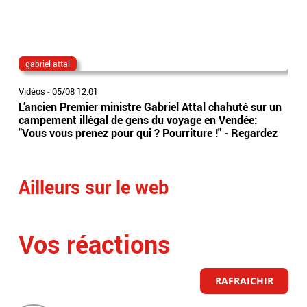
gabriel attal
Fra
Vidéos
-
05/08 12:01
Vidé
L’ancien Premier ministre Gabriel Attal chahuté sur un
Acc
campement illégal de gens du voyage en Vendée:
fem
"Vous vous prenez pour qui ? Pourriture !" - Regardez
sén
mett
Ailleurs sur le web
Vos réactions
RAFRAICHIR