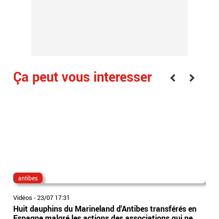
Ça peut vous interesser
antibes
Ant
Vidéos
-
23/07 17:31
Vidé
Huit dauphins du Marineland d'Antibes transférés en
Déc
Espagne malgré les actions des associations qui ne
doc