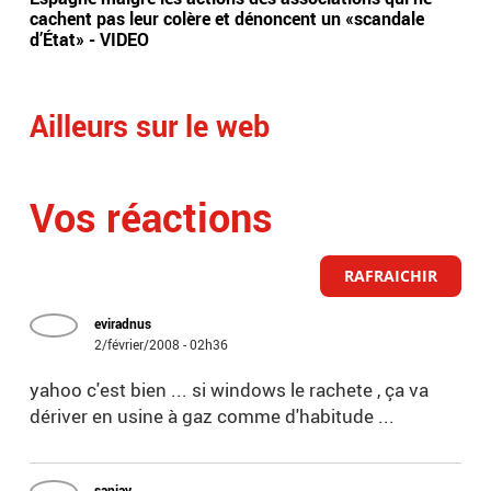
cachent pas leur colère et dénoncent un «scandale
déc
d’État» - VIDEO
mon
au 
Ailleurs sur le web
Vos réactions
RAFRAICHIR
eviradnus
2/février/2008 - 02h36
yahoo c'est bien ... si windows le rachete , ça va
dériver en usine à gaz comme d'habitude ...
sanjay