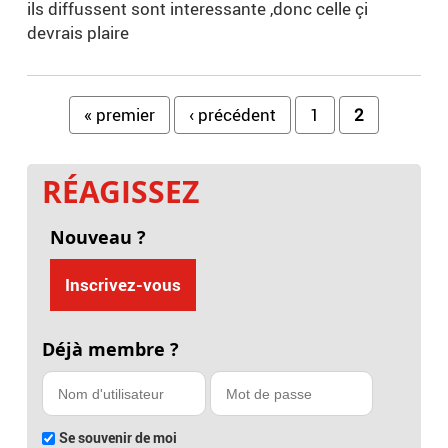
ils diffussent sont interessante ,donc celle çi
devrais plaire
Pages
« premier
‹ précédent
1
2
RÉAGISSEZ
Nouveau ?
Inscrivez-vous
Déjà membre ?
Se souvenir de moi