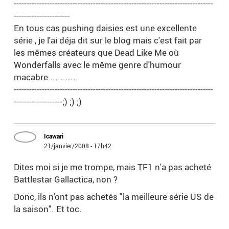
------------------------------------------------------------------------------
----------------------
En tous cas pushing daisies est une excellente
série , je l'ai déja dit sur le blog mais c'est fait par
les mêmes créateurs que Dead Like Me où
Wonderfalls avec le même genre d'humour
macabre ...........
------------------------------------------------------------------------------
-------------------;) ;) ;)
Icawari
21/janvier/2008 - 17h42
Dites moi si je me trompe, mais TF1 n'a pas acheté
Battlestar Gallactica, non ?
Donc, ils n'ont pas achetés "la meilleure série US de
la saison". Et toc.