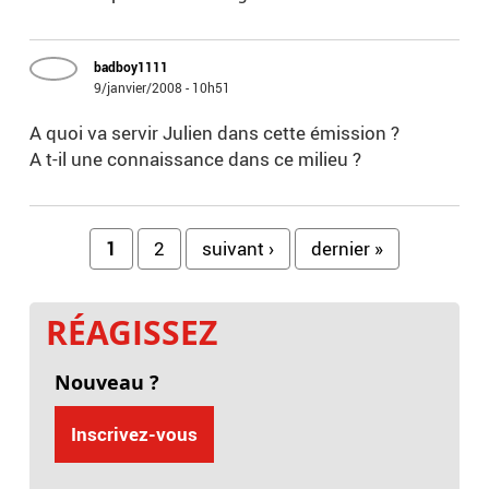
badboy1111
9/janvier/2008 - 10h51
A quoi va servir Julien dans cette émission ?
A t-il une connaissance dans ce milieu ?
Pages
1
2
suivant ›
dernier »
RÉAGISSEZ
Nouveau ?
Inscrivez-vous