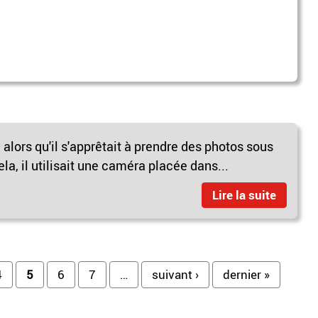
alors qu'il s'apprêtait à prendre des photos sous
a, il utilisait une caméra placée dans...
Lire la suite
4
5
6
7
…
suivant ›
dernier »