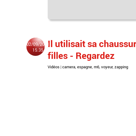
Il utilisait sa chauss
02/09/2011
15:35
filles - Regardez
Vidéos
|
camera
,
espagne
,
m6
,
voyeur
,
zapping