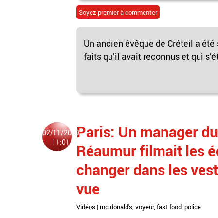
Soyez premier à commenter
Un ancien évêque de Créteil a été
faits qu’il avait reconnus et qui s’é
Paris: Un manager du
02/11/2019
11:01
Réaumur filmait les é
changer dans les vesti
vue
Vidéos
|
mc donald's
,
voyeur
,
fast food
,
police