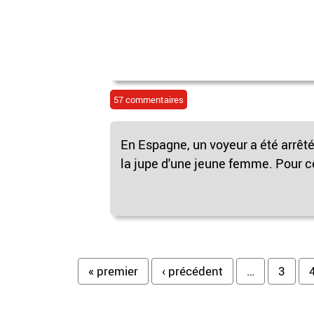
57 commentaires
En Espagne, un voyeur a été arrêté 
la jupe d'une jeune femme. Pour cel
Pages
« premier
‹ précédent
…
3