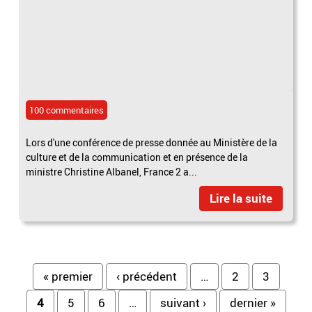
100 commentaires
Lors d'une conférence de presse donnée au Ministère de la
culture et de la communication et en présence de la
ministre Christine Albanel, France 2 a...
Lire la suite
Pages
« premier
‹ précédent
…
2
3
4
5
6
…
suivant ›
dernier »