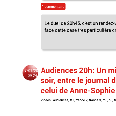
1 commentaire
Le duel de 20h45, c'est un rendez
face cette case très particulière c
Audiences 20h: Un mi
07/01/2025
09:24
soir, entre le journal
celui de Anne-Sophie 
Vidéos
|
audiences
,
tf1
,
france 2
,
france 3
,
m6
,
c8
,
t