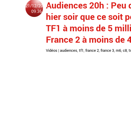
Audiences 20h : Peu 
21/12/2024
09:36
hier soir que ce soit
TF1 à moins de 5 mil
France 2 à moins de 4
Vidéos
|
audiences
,
tf1
,
france 2
,
france 3
,
m6
,
c8
,
t