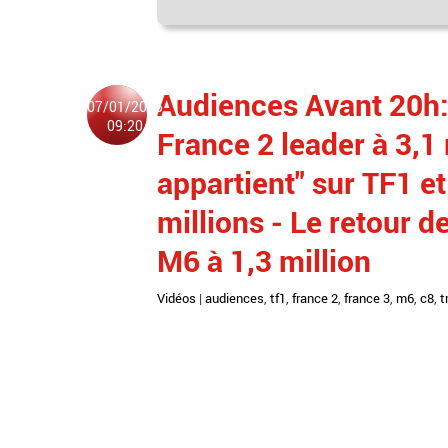
Audiences Avant 20h: 
07/01/2025
09:20
France 2 leader à 3,1
appartient" sur TF1 et
millions - Le retour d
M6 à 1,3 million
Vidéos
|
audiences
,
tf1
,
france 2
,
france 3
,
m6
,
c8
,
t