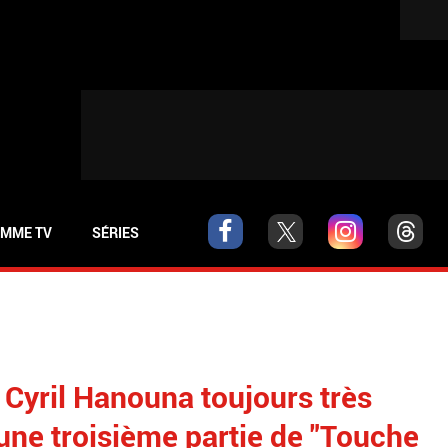
MME TV
SÉRIES
Cyril Hanouna toujours très
une troisième partie de "Touche