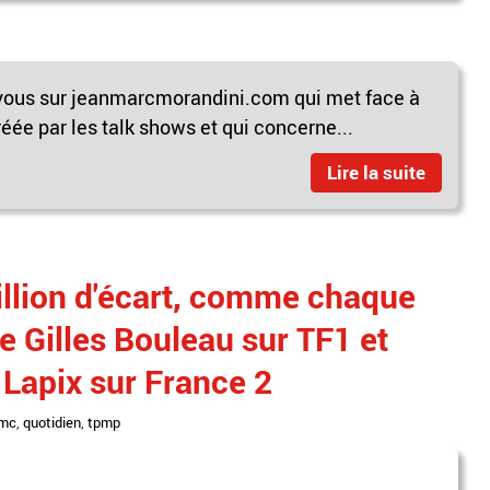
-vous sur jeanmarcmorandini.com qui met face à
réée par les talk shows et qui concerne...
Lire la suite
llion d'écart, comme chaque
 de Gilles Bouleau sur TF1 et
Lapix sur France 2
mc
,
quotidien
,
tpmp