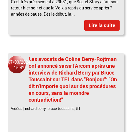
C'est très précisément à 23h31, que Secret Story a fait son
retour hier soir et que la Voix a repris du service après 7
années de pause. Dès le début, la...
Lire la suite
Les avocats de Coline Berry-Rojtman
07/03/2024
ont annoncé saisir l'Arcom après une
15:42
interview de Richard Berry par Bruce
Toussaint sur TF1 dans "Bonjour": "On
dit n'importe quoi sur des procédures
en cours, sans la moindre
contradiction!"
Vidéos
|
richard berry
,
bruce toussaint
,
tf1