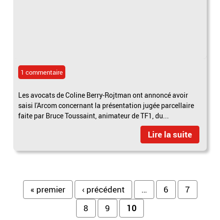
1 commentaire
Les avocats de Coline Berry-Rojtman ont annoncé avoir
saisi l'Arcom concernant la présentation jugée parcellaire
faite par Bruce Toussaint, animateur de TF1, du...
Lire la suite
Pages
« premier
‹ précédent
…
6
7
8
9
10