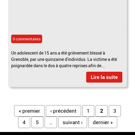
9 commentaires
Un adolescent de 15 ans a été grièvement blessé à
Grenoble, par une quinzaine d'individus. La victime a été
poignardée dans le dos à quatre reprises afin de...
Lire la suite
Pages
« premier
‹ précédent
1
2
3
4
5
…
suivant ›
dernier »