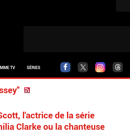
MME TV
SÉRIES
assey"
cott, l'actrice de la série
ilia Clarke ou la chanteuse