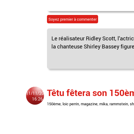
Soyez premier à commenter
Le réalisateur Ridley Scott, l'actr
la chanteuse Shirley Bassey figure
Têtu fêtera son 150
11/11/2009
16:26
150ème
,
loic perrin
,
magazine
,
mika
,
rammstein
,
sh