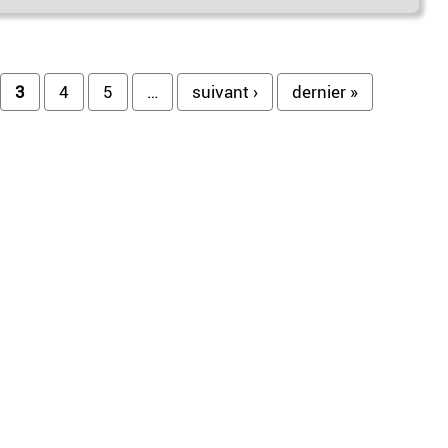
3
4
5
…
suivant ›
dernier »