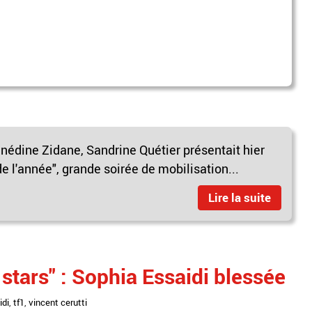
nédine Zidane, Sandrine Quétier présentait hier
e l'année", grande soirée de mobilisation...
Lire la suite
stars" : Sophia Essaidi blessée
idi
,
tf1
,
vincent cerutti