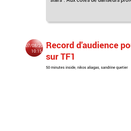
Record d'audience po
07/08/2011
10:15
sur TF1
50 minutes inside
,
nikos aliagas
,
sandrine quetier