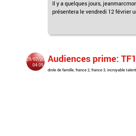
Il y a quelques jours, jeanmarcmo
présentera le vendredi 12 février u
Audiences prime: TF1
29/07/2011
04:09
drole de famille
,
france 2
,
france 3
,
incroyable talen