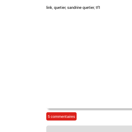
link
,
quetier
,
sandrine quetier
,
tf1
5 commentaires