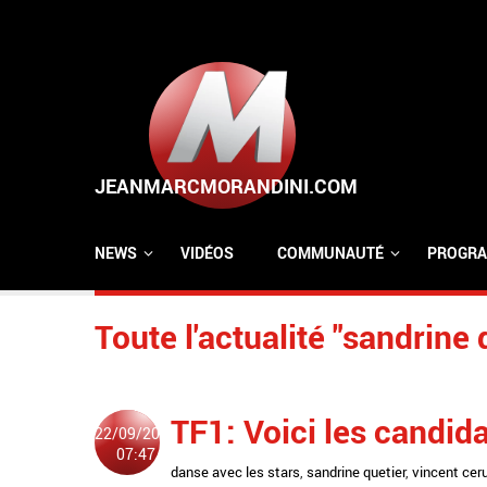
Aller au contenu principal
NEWS
VIDÉOS
COMMUNAUTÉ
PROGRA
Toute l'actualité "sandrine 
TF1: Voici les candida
22/09/2011
07:47
danse avec les stars
,
sandrine quetier
,
vincent ceru