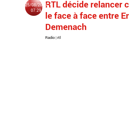
RTL décide relancer 
25/08/2016
07:29
le face à face entre 
Demenach
Radio
|
rtl