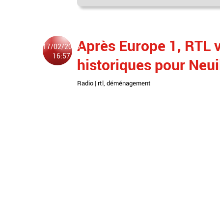
Après Europe 1, RTL v
17/02/2016
16:57
historiques pour Neui
Radio
|
rtl
,
déménagement