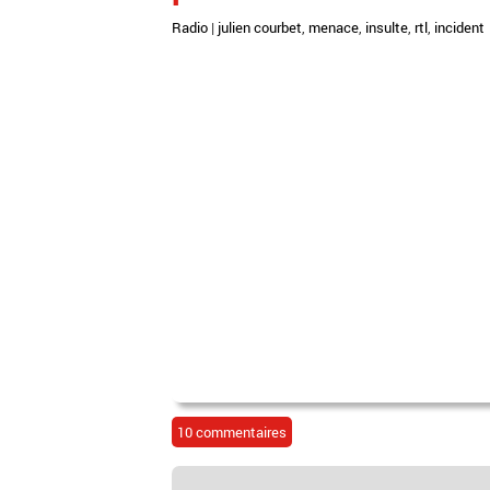
Radio
|
julien courbet
,
menace
,
insulte
,
rtl
,
incident
10 commentaires