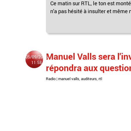
Ce matin sur RTL, le ton est monté
n'a pas hésité à insulter et même 
Manuel Valls sera l'i
05/09/2016
11:58
répondra aux questio
Radio
|
manuel valls
,
auditeurs
,
rtl