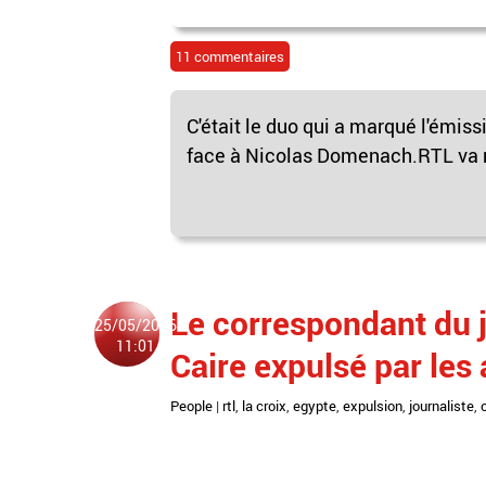
11 commentaires
C'était le duo qui a marqué l'émis
face à Nicolas Domenach.RTL va rec
Le correspondant du j
25/05/2016
11:01
Caire expulsé par les
People
|
rtl
,
la croix
,
egypte
,
expulsion
,
journaliste
,