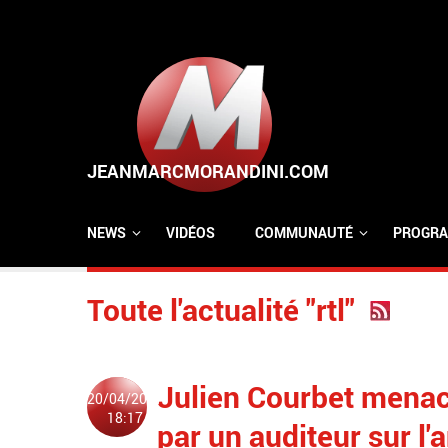
Aller au contenu principal
NEWS
VIDÉOS
COMMUNAUTÉ
PROGRA
Toute l'actualité "rtl"
Julien Courbet menacé
20/04/2017
18:17
par un auditeur sur l