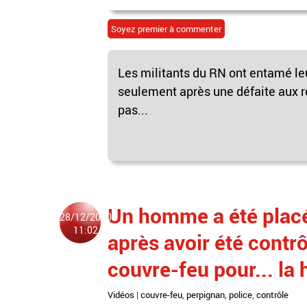
Soyez premier à commenter
Les militants du RN ont entamé l
seulement après une défaite aux ré
pas...
Un homme a été placé
28/12/2020
11:02
après avoir été contrô
couvre-feu pour... la 
Vidéos
|
couvre-feu
,
perpignan
,
police
,
contrôle