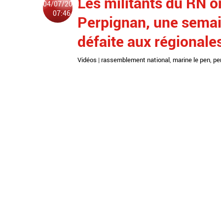
Les militants du RN o
04/07/2021
07:46
Perpignan, une sema
défaite aux régionale
Vidéos
|
rassemblement national
,
marine le pen
,
pe