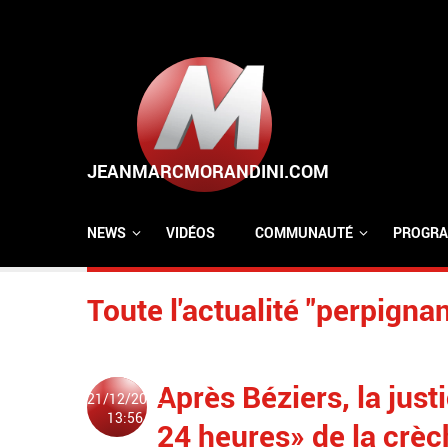
Aller au contenu principal
NEWS
VIDÉOS
COMMUNAUTÉ
PROGRA
Toute l'actualité "perpigna
Après Béziers, la just
21/12/2022
13:56
24 heures» de la crèc