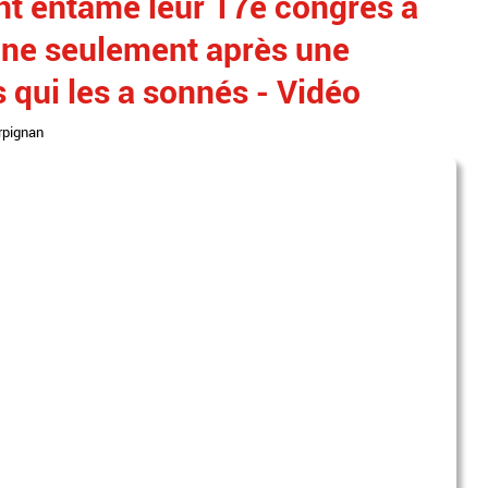
nt entamé leur 17e congrès à
ine seulement après une
s qui les a sonnés - Vidéo
rpignan