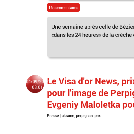
16 commentaires
Une semaine après celle de Béziers,
«dans les 24 heures» de la crèche 
Le Visa d'or News, pri
04/09/2022
08:01
pour l'image de Perpi
Evgeniy Maloletka po
Presse
|
ukraine
,
perpignan
,
prix