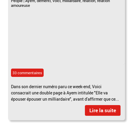
People
|
Ayem
,
démenti
,
voici
,
milliardaire
,
relation
,
relation
amoureuse
33 commentaires
Dans son dernier numéro paru ce week-end, Voici
consacrait une double page à Ayem intitulée "Elle va
épouser épouser un milliardaire", avant d'affirmer que ce...
Lire la suite