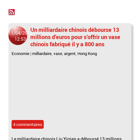
Un milliardaire chinois débourse 13
11/04/2015
millions d’euros pour s’offrir un vase
12:53
chinois fabriqué il y a 800 ans
Economie
|
milliardaire
,
vase
,
argent
,
Hong Kong
4 commentaires
Le milliardaire chinois Liu Yiqian a déboursé 13 millions