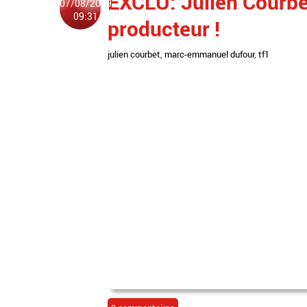
EXCLU: Julien Courbe
07/08/2009
09:31
producteur !
julien courbet
,
marc-emmanuel dufour
,
tf1