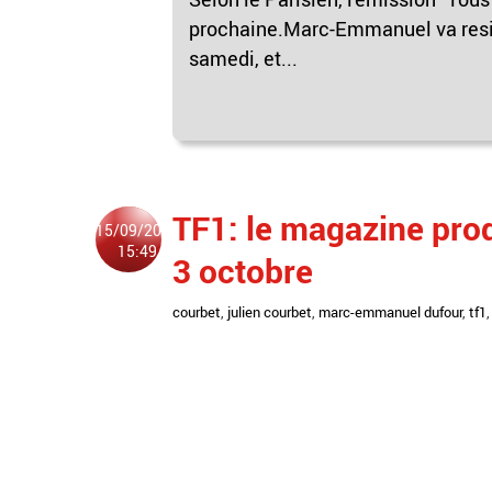
prochaine.Marc-Emmanuel va resig
samedi, et...
TF1: le magazine prod
15/09/2009
15:49
3 octobre
courbet
,
julien courbet
,
marc-emmanuel dufour
,
tf1