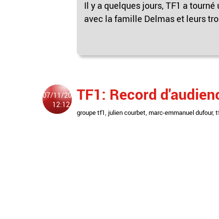
Il y a quelques jours, TF1 a tour
avec la famille Delmas et leurs troi
TF1: Record d'audien
07/11/2010
12:12
groupe tf1
,
julien courbet
,
marc-emmanuel dufour
,
t