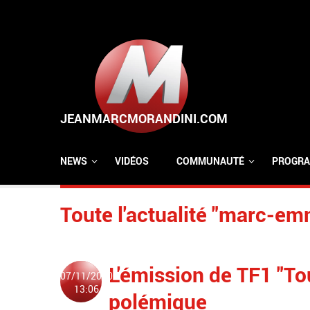
Aller au contenu principal
NEWS
VIDÉOS
COMMUNAUTÉ
PROGRA
Toute l'actualité "marc-e
L'émission de TF1 "T
07/11/2010
13:06
polémique