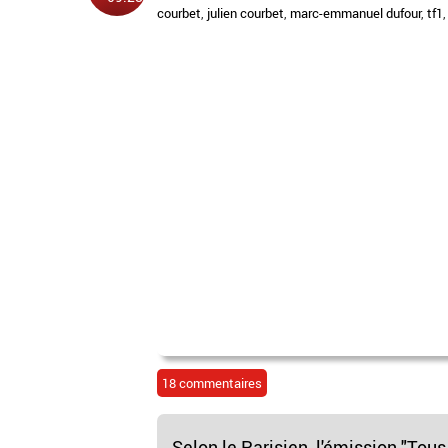
courbet
,
julien courbet
,
marc-emmanuel dufour
,
tf1
18 commentaires
Selon le Parisien, l'émission "Tou