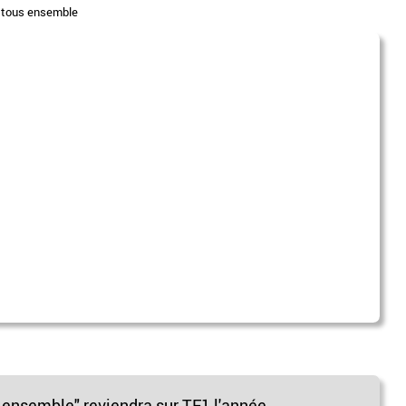
,
tous ensemble
s ensemble" reviendra sur TF1 l'année