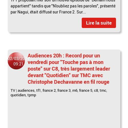
appartient" tandis que "N'oubliez pas les paroles", présenté
par Nagui, était diffusé sur France 2. Sur...
Lire la suite
Audiences 20h : Record pour un
02/03/2024
vendredi pour "Touche pas à mon
09:21
poste" sur C8, très largement leader
devant "Quotidien" sur TMC avec
Christophe Dechavanne en fil rouge
TV
|
audiences
,
tf1
,
france 2
,
france 3
,
m6
,
france 5
,
c8
,
tmc
,
quotidien
,
tpmp