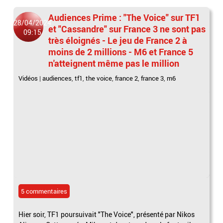
Audiences Prime : "The Voice" sur TF1
28/04/2024
et "Cassandre" sur France 3 ne sont pas
09:15
très éloignés - Le jeu de France 2 à
moins de 2 millions - M6 et France 5
n'atteignent même pas le million
Vidéos
|
audiences
,
tf1
,
the voice
,
france 2
,
france 3
,
m6
5 commentaires
Hier soir, TF1 poursuivait "The Voice", présenté par Nikos