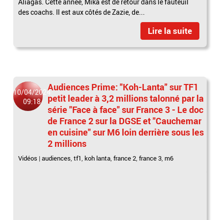
Aliagas. Cette année, Mika est de retour dans le fauteuil
des coachs. Il est aux côtés de Zazie, de...
Lire la suite
Audiences Prime: "Koh-Lanta" sur TF1
10/04/2024
petit leader à 3,2 millions talonné par la
09:18
série "Face à face" sur France 3 - Le doc
de France 2 sur la DGSE et "Cauchemar
en cuisine" sur M6 loin derrière sous les
2 millions
Vidéos
|
audiences
,
tf1
,
koh lanta
,
france 2
,
france 3
,
m6