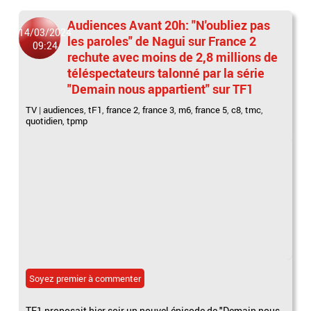
Audiences Avant 20h: "N'oubliez pas
14/03/2024
les paroles" de Nagui sur France 2
09:24
rechute avec moins de 2,8 millions de
téléspectateurs talonné par la série
"Demain nous appartient" sur TF1
TV
|
audiences
,
tF1
,
france 2
,
france 3
,
m6
,
france 5
,
c8
,
tmc
,
quotidien
,
tpmp
Soyez premier à commenter
TF1 proposait hier soir un nouvel épisode de "Demain nous