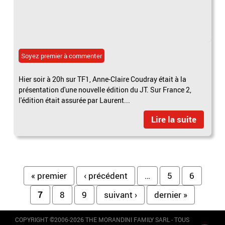
Soyez premier à commenter
Hier soir à 20h sur TF1, Anne-Claire Coudray était à la
présentation d'une nouvelle édition du JT. Sur France 2,
l'édition était assurée par Laurent...
Lire la suite
Pages
« premier
‹ précédent
…
5
6
7
8
9
suivant ›
dernier »
COPYRIGHT ©2006-2026 THE MORANDINI FAMILY SARL - TOUS