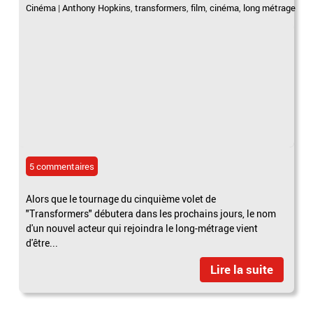
Cinéma
|
Anthony Hopkins
,
transformers
,
film
,
cinéma
,
long métrage
5 commentaires
Alors que le tournage du cinquième volet de
"Transformers" débutera dans les prochains jours, le nom
d'un nouvel acteur qui rejoindra le long-métrage vient
d'être...
Lire la suite