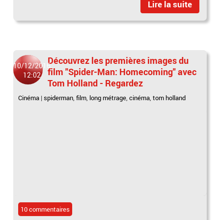
Lire la suite
Découvrez les premières images du
10/12/2016
film "Spider-Man: Homecoming" avec
12:02
Tom Holland - Regardez
Cinéma
|
spiderman
,
film
,
long métrage
,
cinéma
,
tom holland
10 commentaires