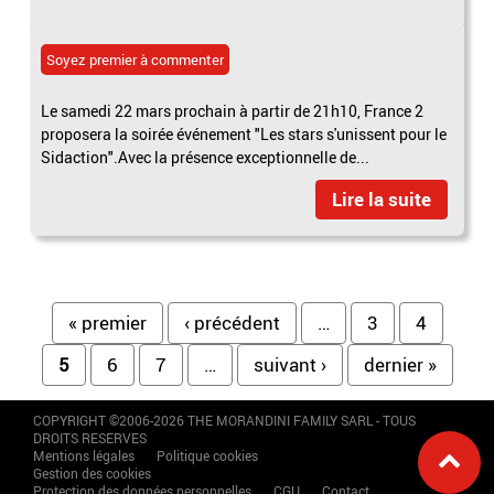
Soyez premier à commenter
Le samedi 22 mars prochain à partir de 21h10, France 2
proposera la soirée événement "Les stars s'unissent pour le
Sidaction".Avec la présence exceptionnelle de...
Lire la suite
Pages
« premier
‹ précédent
…
3
4
5
6
7
…
suivant ›
dernier »
COPYRIGHT ©2006-2026 THE MORANDINI FAMILY SARL - TOUS
DROITS RESERVES
Mentions légales
Politique cookies
Gestion des cookies
Protection des données personnelles
CGU
Contact