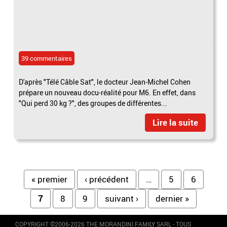
39 commentaires
D'après "Télé Câble Sat", le docteur Jean-Michel Cohen
prépare un nouveau docu-réalité pour M6. En effet, dans
"Qui perd 30 kg ?", des groupes de différentes...
Lire la suite
Pages
« premier
‹ précédent
…
5
6
7
8
9
suivant ›
dernier »
COPYRIGHT ©2006-2026 THE MORANDINI FAMILY SARL - TOUS