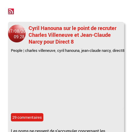
Cyril Hanouna sur le point de recruter
17/08/2012
Charles Villeneuve et Jean-Claude
09:28
Narcy pour Direct 8
People
|
charles villeneuve
,
cyril hanouna
,
jean-claude narcy
,
direct8
29 commentaires
Les noms ne cessent de s'accumuler concernant les