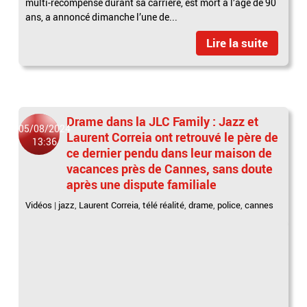
multi-récompensé durant sa carrière, est mort à l’âge de 90
ans, a annoncé dimanche l’une de...
Lire la suite
Drame dans la JLC Family : Jazz et
05/08/2024
Laurent Correia ont retrouvé le père de
13:36
ce dernier pendu dans leur maison de
vacances près de Cannes, sans doute
après une dispute familiale
Vidéos
|
jazz
,
Laurent Correia
,
télé réalité
,
drame
,
police
,
cannes